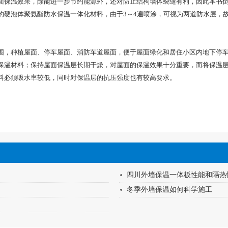
保温效果，除能进一步节约能源外，还对防止结构墙体裂缝有利，因此本书倒置
硬泡体聚氨酯防水保温一体化材料，由于3～4遍喷涂，可视为两道防水层，故各
，种植屋面、停车屋面、消防车道屋面，便于屋面绿化和居住小区内地下停车
保温材料；保持屋面保温层长期干燥，对屋面的保温效果十分重要，而将保温
料必须吸水率较低，同时对保温层的抗压强度也有较高要求。
四川外墙保温一体板性能和隔热
冬季外墙保温如何科学施工