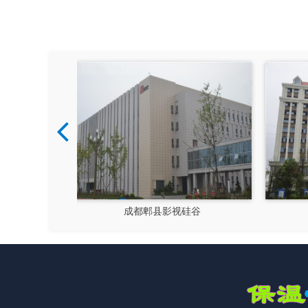
视硅谷
新都文汉物流园区